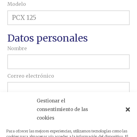
Modelo
Datos personales
Nombre
Correo electrónico
Gestionar el
Teléfono
consentimiento de las
cookies
Escriba si desea ampliar su consulta
Para ofrecer las mejores experiencias, utilizamos tecnologías como las
cookies para almacenar y/o acceder a la información del dispositivo. El