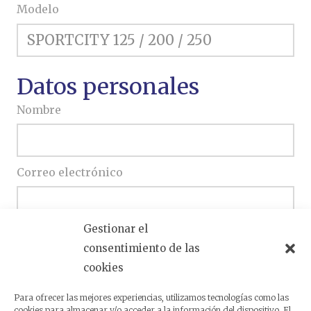
Modelo
Datos personales
Nombre
Correo electrónico
Gestionar el
Teléfono
consentimiento de las
cookies
Escriba si desea ampliar su consulta
Para ofrecer las mejores experiencias, utilizamos tecnologías como las
cookies para almacenar y/o acceder a la información del dispositivo. El