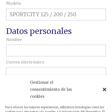
Modelo
Datos personales
Nombre
Correo electrónico
Gestionar el
Teléfono
consentimiento de las
cookies
Escriba si desea ampliar su consulta
Para ofrecer las mejores experiencias, utilizamos tecnologías como las
cookies para almacenar y/o acceder a la información del dispositivo. El