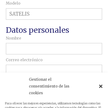
Modelo
Datos personales
Nombre
Correo electrónico
Gestionar el
Teléfono
consentimiento de las
cookies
Escriba si desea ampliar su consulta
Para ofrecer las mejores experiencias, utilizamos tecnologías como las
cookies para almacenar y/o acceder a la información del dispositivo. El