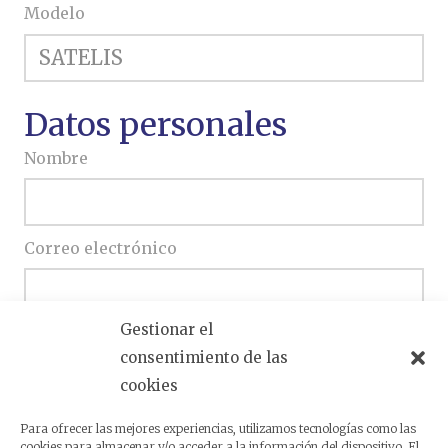
Modelo
Datos personales
Nombre
Correo electrónico
Gestionar el
Teléfono
consentimiento de las
cookies
Escriba si desea ampliar su consulta
Para ofrecer las mejores experiencias, utilizamos tecnologías como las
cookies para almacenar y/o acceder a la información del dispositivo. El