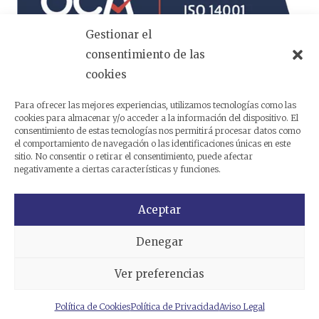
Gestionar el
consentimiento de las
cookies
Política de Calidad, Medioambiente,
Prevención y Seguridad de la Información
Para ofrecer las mejores experiencias, utilizamos tecnologías como las
cookies para almacenar y/o acceder a la información del dispositivo. El
consentimiento de estas tecnologías nos permitirá procesar datos como
Autorizados y asociaciones
el comportamiento de navegación o las identificaciones únicas en este
sitio. No consentir o retirar el consentimiento, puede afectar
negativamente a ciertas características y funciones.
Aceptar
Contacto
Denegar
Avenida Marcelino Camacho, 19. 29010 Málaga
Ver preferencias
+34 670 068 298
Política de Cookies
Política de Privacidad
Aviso Legal
hola@motodesguacesredia.com