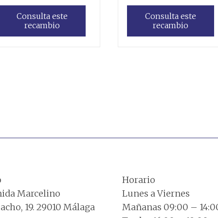
Consulta este
Consulta este
recambio
recambio
Leer más
Leer más
o
Horario
ida Marcelino
Lunes a Viernes
cho, 19. 29010 Málaga
Mañanas 09:00 – 14:0