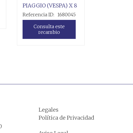
PIAGGIO (VESPA)
X 8
PIAGGIO (V
Referencia ID:
1680045
Referencia ID
Consulta este
Consulta
recambio
recamb
Leer más
Legales
Política de Privacidad
0