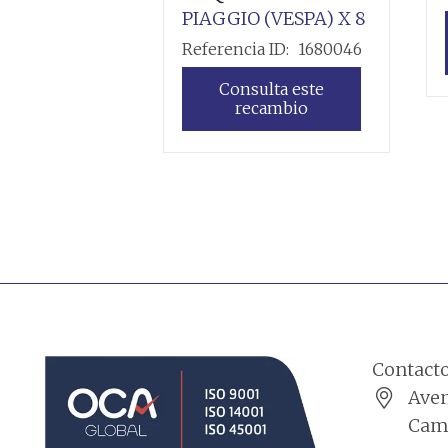
PIAGGIO (VESPA)
X 8
Referencia ID:
1680046
Consulta este
recambio
Leer más
Contact
Aven
Cama