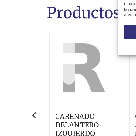
tecnol
Productos r
las ide
afectar
CARENADO
DELANTERO
IZQUIERDO