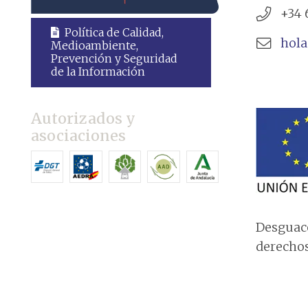
+34 
Política de Calidad,
hol
Medioambiente,
Prevención y Seguridad
de la Información
Autorizados y
asociaciones
Desguace
derechos