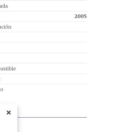
rada
2005
ación
ustible
r
io