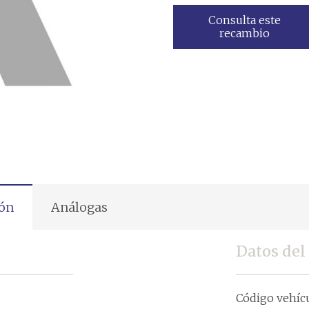
Consulta este
recambio
ión
Análogas
Datos del
Código vehíc