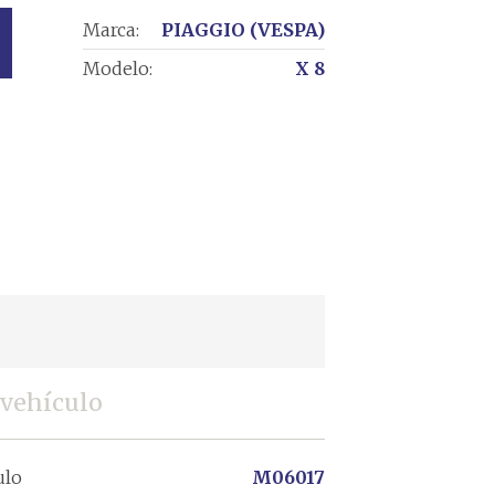
Marca:
PIAGGIO (VESPA)
Modelo:
X 8
 vehículo
ulo
M06017