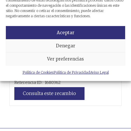
consentimiento de estas tecnologías nos permitirá procesar datos como
el comportamiento de navegación o las identificaciones únicas en este
sitio. No consentir o retirar el consentimiento, puede afectar
negativamente a ciertas características y funciones.
Aceptar
Denegar
Ver preferencias
CABLEADO ELECTRICO
Política de Cookies
Política de Privacidad
Aviso Legal
YAMAHA
D'ELIGHT 125
Referencia ID:
1680362
Consulta este recambio
Leer más