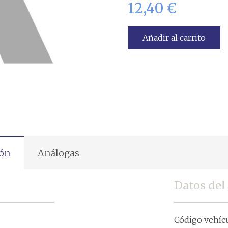
12,40
€
Añadir al carrito
ión
Análogas
Datos del
Código vehíc