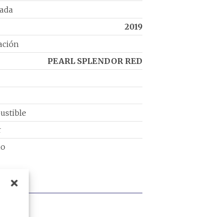
rada
2019
ación
PEARL SPLENDOR RED
ustible
r
io