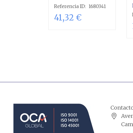
Referencia ID:
1680341
41,32
€
Añadir al
carrito
Contact
Aven
Cama