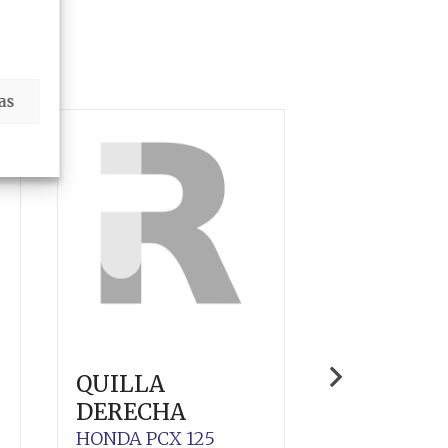
as
QUILLA
QUILLA
DERECHA
IZQUIER
HONDA
PCX 125
HONDA
PCX