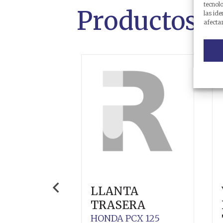
tecnol
Productos r
las ide
afectar
LLANTA
TRASERA
HONDA
PCX 125