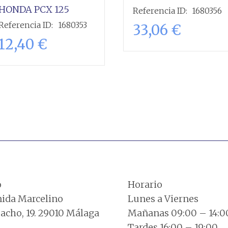
HONDA
PCX 125
Referencia ID:
1680356
Referencia ID:
1680353
33,06
€
12,40
€
Añadir al
carrito
Añadir al
carrito
o
Horario
ida Marcelino
Lunes a Viernes
cho, 19. 29010 Málaga
Mañanas 09:00 – 14:0
Tardes 16:00 – 19:00