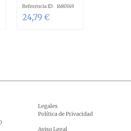
Referencia ID:
1680349
Referencia ID
24,79
€
24,79
€
Añadir al
carrito
Legales
Política de Privacidad
0
Aviso Legal