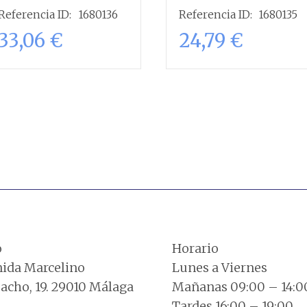
Referencia ID:
1680136
Referencia ID:
1680135
33,06
€
24,79
€
Añadir al
Añadir al
carrito
carrito
o
Horario
ida Marcelino
Lunes a Viernes
cho, 19. 29010 Málaga
Mañanas 09:00 – 14:0
Tardes 16:00 – 19:00