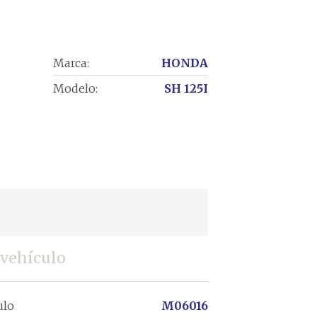
Marca:
HONDA
Modelo:
SH 125I
 vehículo
ulo
M06016