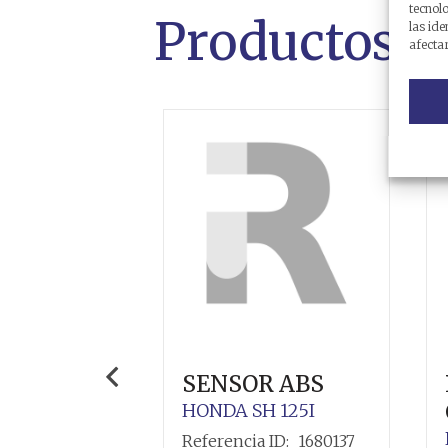
tecnol
Productos r
las ide
afectar
SENSOR ABS
HONDA
SH 125I
Referencia ID:
1680137