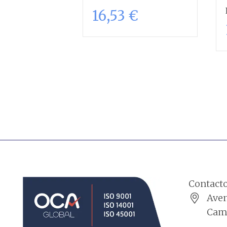
16,53
€
Añadir al
carrito
Contact
Aven
Cama