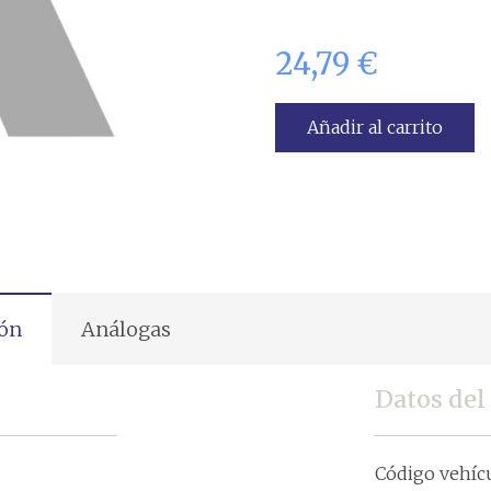
24,79
€
Añadir al carrito
ión
Análogas
Datos del
Código vehíc