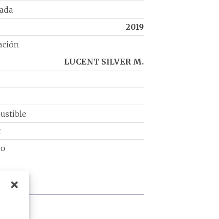
rada
2019
ación
LUCENT SILVER M.
ustible
r
io