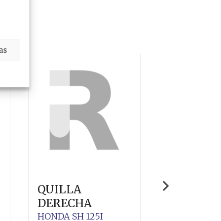
as
QUILLA
PINZA D
DERECHA
FRENO
TRASER
HONDA
SH 125I