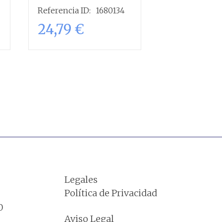
HONDA
SH 1
Referencia ID:
1680134
Referencia ID
24,79
€
28,93
€
Añadir al
carrito
Legales
Política de Privacidad
0
Aviso Legal