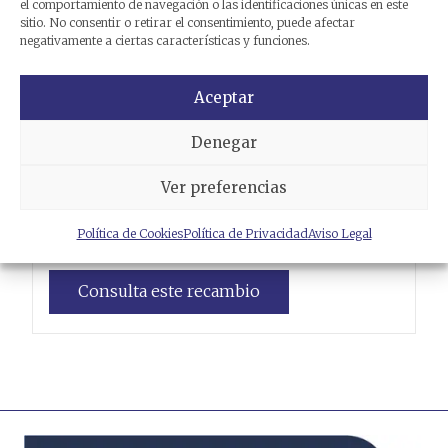
el comportamiento de navegación o las identificaciones únicas en este
sitio. No consentir o retirar el consentimiento, puede afectar
negativamente a ciertas características y funciones.
Aceptar
Denegar
Ver preferencias
CERRADURA ASIENTO
PIAGGIO (VESPA)
X 7
Política de Cookies
Política de Privacidad
Aviso Legal
Referencia ID:
1680431
Consulta este recambio
Leer más