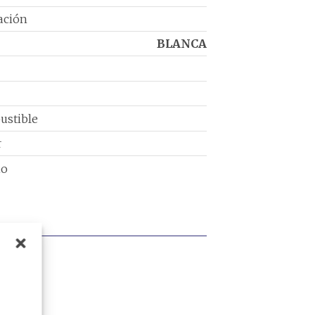
ación
BLANCA
ustible
r
io