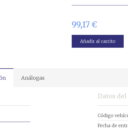
99,17
€
Añadir al carrito
ión
Análogas
Datos del
Código vehíc
Fecha de ent