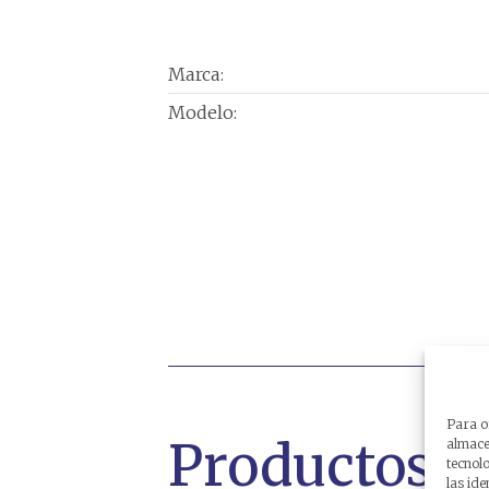
Marca:
Modelo:
Para o
Productos r
almacen
tecnol
las ide