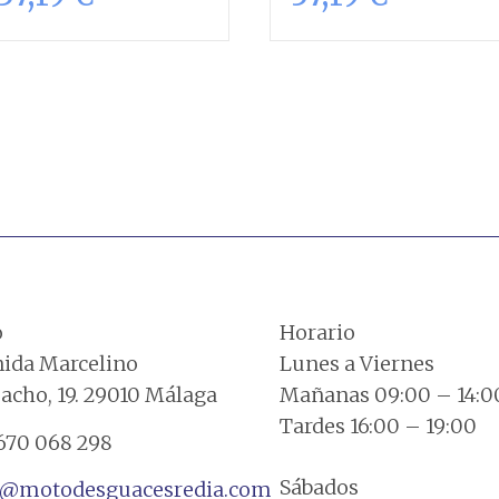
Añadir al
Añadir al
carrito
carrito
o
Horario
ida Marcelino
Lunes a Viernes
cho, 19. 29010 Málaga
Mañanas 09:00 – 14:0
Tardes 16:00 – 19:00
670 068 298
Sábados
a@motodesguacesredia.com