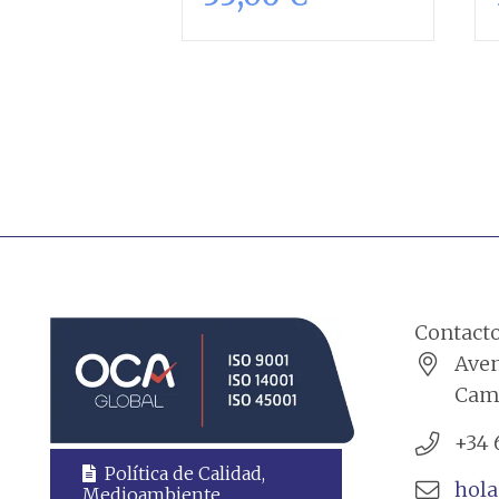
Añadir al
carrito
Contact
Aven
Cama
+34 
Política de Calidad,
hol
Medioambiente,