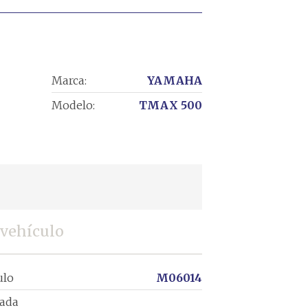
Marca:
YAMAHA
Modelo:
TMAX 500
 vehículo
ulo
M06014
rada