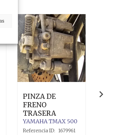
as
PINZA DE
LUZ DE 
FRENO
YAMAHA
T
TRASERA
Referencia ID
YAMAHA
TMAX 500
57,85
€
Referencia ID:
1679961