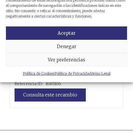
consentimiento de estas tecnologías nos permitirá procesar datos como
el comportamiento de navegación o las identificaciones únicas en este
sitio. No consentir o retirar el consentimiento, puede afectar
negativamente a ciertas características y funciones.
Aceptar
Denegar
Ver preferencias
DISCO DE FRENO TRASERO
Política de Cookies
Política de Privacidad
Aviso Legal
YAMAHA
YP 125 R MAJESTY
Referencia ID:
1680106
Consulta este recambio
Leer más