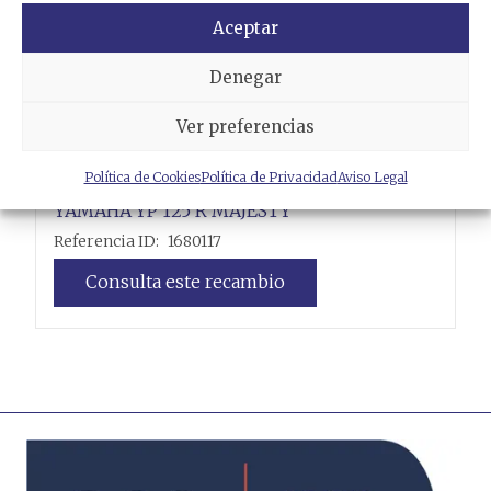
Aceptar
Denegar
Ver preferencias
Política de Cookies
Política de Privacidad
Aviso Legal
LATIGUILLO FRENO
YAMAHA
YP 125 R MAJESTY
Referencia ID:
1680117
Consulta este recambio
Leer más